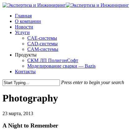
Skip
to
Menu
Главная
main
О компании
content
Новости
Услуги
CAE-системы
CAD-системы
CAM-системы
Продукты
СКМ ЛП ПолигонСофт
Моделирование сварки — Bazis
Контакты
Press enter to begin your search
Close
Search
Photography
23 марта, 2013
A Night to Remember