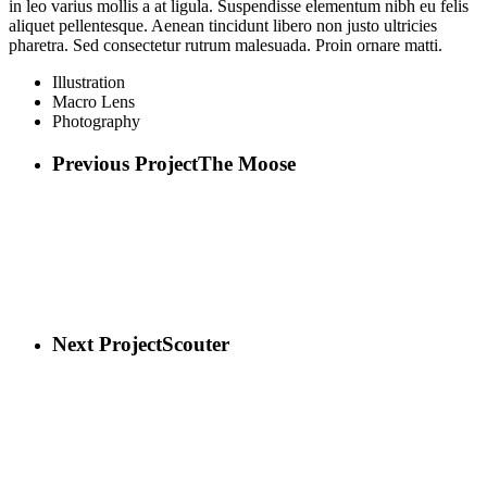
in leo varius mollis a at ligula. Suspendisse elementum nibh eu felis
aliquet pellentesque. Aenean tincidunt libero non justo ultricies
pharetra. Sed consectetur rutrum malesuada. Proin ornare matti.
Illustration
Macro Lens
Photography
Previous Project
The Moose
Next Project
Scouter