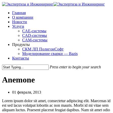
Skip
to
Menu
Главная
main
О компании
content
Новости
Услуги
CAE-системы
CAD-системы
CAM-системы
Продукты
СКМ ЛП ПолигонСофт
Моделирование сварки — Bazis
Контакты
Press enter to begin your search
Close
Search
Anemone
01 февраля, 2013
Lorem ipsum dolor sit amet, consectetur adipiscing elit. Maecenas id
est sed lacus volutpat lobortis ac non mauris. Morbi id mi vitae sem
aliquam luctus. Praesent placerat feugiat dapibus. Nam sit amet odio