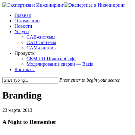
Skip
Clo
to
Me
Menu
Главная
main
О компании
content
Новости
Услуги
CAE-системы
CAD-системы
CAM-системы
Продукты
СКМ ЛП ПолигонСофт
Моделирование сварки — Bazis
Контакты
Press enter to begin your search
Close
Search
Branding
23 марта, 2013
A Night to Remember