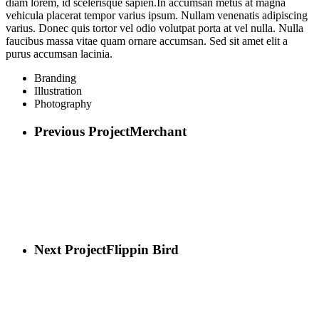
diam lorem, id scelerisque sapien.In accumsan metus at magna
vehicula placerat tempor varius ipsum. Nullam venenatis adipiscing
varius. Donec quis tortor vel odio volutpat porta at vel nulla. Nulla
faucibus massa vitae quam ornare accumsan. Sed sit amet elit a
purus accumsan lacinia.
Branding
Illustration
Photography
Previous Project
Merchant
Next Project
Flippin Bird