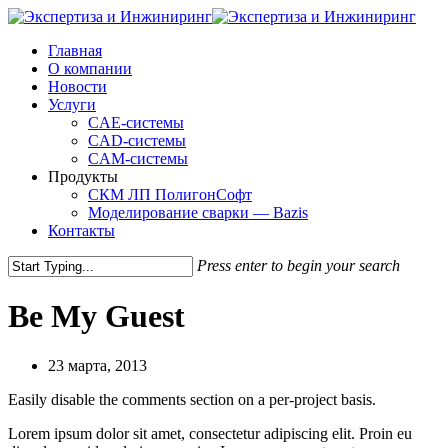
Skip
to
Menu
Главная
main
О компании
content
Новости
Услуги
CAE-системы
CAD-системы
CAM-системы
Продукты
СКМ ЛП ПолигонСофт
Моделирование сварки — Bazis
Контакты
Press enter to begin your search
Close
Search
Be My Guest
23 марта, 2013
Easily disable the comments section on a per-project basis.
Lorem ipsum dolor sit amet, consectetur adipiscing elit. Proin eu