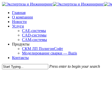
Skip
to
Menu
Главная
main
О компании
content
Новости
Услуги
CAE-системы
CAD-системы
CAM-системы
Продукты
СКМ ЛП ПолигонСофт
Моделирование сварки — Bazis
Контакты
Press enter to begin your search
Close
Search